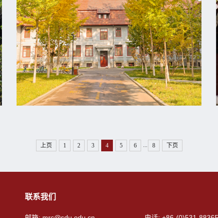
...
上页
1
2
3
4
5
6
8
下页
联系我们
邮箱: mrc@sdu.edu.cn
电话: +86-(0)531-8836