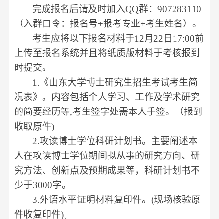
完成报名后请及时加入
QQ
群：
907283110
（入群口令：报名号
+
报考专业
+
考生姓名）。
考生应将以下报名材料于
12
月
22
日
17:00
前
上传至报名系统并且将纸质版材料于考核报到
时提交。
1.
《山东大学博士研究生招生考试考生简
况表》。内容包括个人学习、工作及学术研究
的简要经历等
,
考生签字处需本人手签。（报到
收取原件
)
2.
攻读博士学位科研计划书。主要阐述本
人在攻读博士学位期间拟从事的研究方向、研
究方法、创新点及预期成果等，科研计划书不
少于
3000
字。
3.
外语水平证明材料复印件。
(
现场核验原
件收复印件
)
。