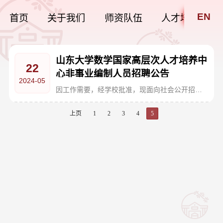
EN
首页
关于我们
师资队伍
人才培养
山东大学数学国家高层次人才培养中
22
心非事业编制人员招聘公告
2024-05
因工作需要，经学校批准，现面向社会公开招聘2名非事业编制人员，相关事项通知如下：一、基本条件此次招聘非事业编制人员的基本条件、待遇及招聘程序参照《山东大学招聘非事业编制人员的基本条件、待遇及招聘程序》（http://www.rsrc.sdu.edu.cn/info/1367/7445.htm）的有关规定执行。二、招聘岗位及工作地点（一）招聘岗位：管理岗2人；（二）工作地点：济南。三、岗位职责及岗位条件（一）岗位职责1.负责办公室日常文字材料整...
上页
1
2
3
4
5