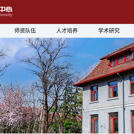
师资队伍
人才培养
学术研究