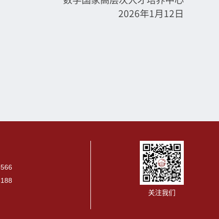
2026年1月12日
5566
5188
关注我们