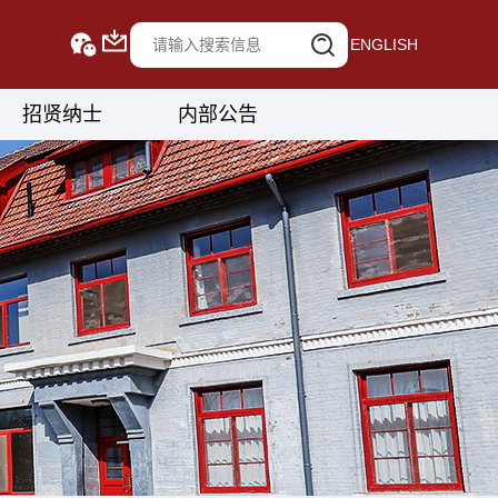
ENGLISH
招贤纳士
内部公告