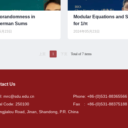
orandomness in
Modular Equations and S
terman Sums
for 1/π
05月23日
2024年05月23日
上页
1
下页
Total of 7 items
tact Us
l: mrc@sdu.edu.cn
Phone: +86-(0)531-88365566
al Code: 250100
Fax : +86-(0)531-88375188
ngjialou Road, Jinan, Shandong, P.R. China