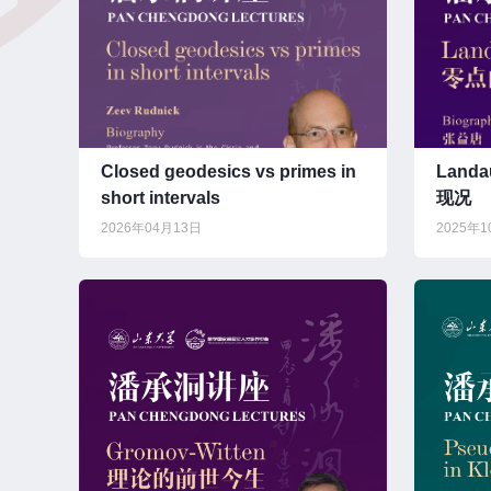
Closed geodesics vs primes in
Land
short intervals
现况
2026年04月13日
2025年