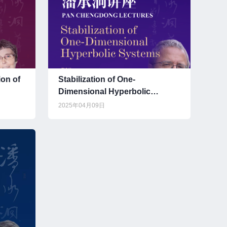
ion of
Stabilization of One-
Dimensional Hyperbolic
Systems
2025年04月09日