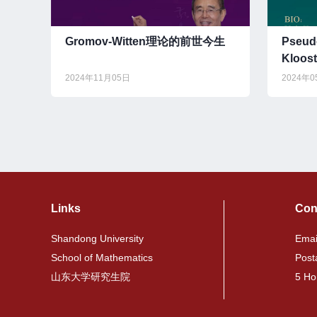
Gromov-Witten理论的前世今生
Pseud
Kloos
2024年11月05日
2024年
Links
Con
Shandong University
Emai
School of Mathematics
Post
山东大学研究生院
5 Ho