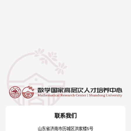
联系我们
山东省济南市历城区洪家楼5号