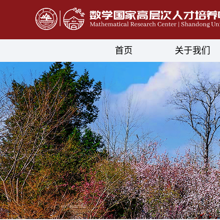
首页
关于我们