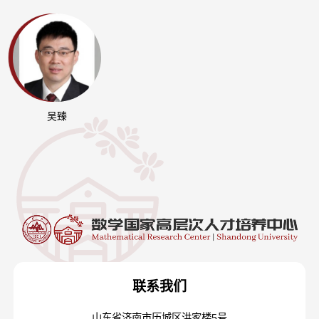
吴臻
联系我们
山东省济南市历城区洪家楼5号