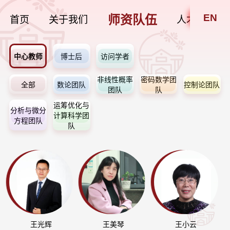
EN
师资队伍
首页
关于我们
人才培养
中心教师
博士后
访问学者
非线性概率
密码数学团
全部
数论团队
控制论团队
团队
队
运筹优化与
分析与微分
计算科学团
方程团队
队
王光辉
王美琴
王小云