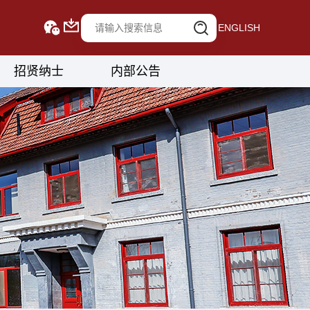
ENGLISH
招贤纳士
内部公告