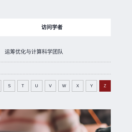
访问学者
运筹优化与计算科学团队
S
T
U
V
W
X
Y
Z