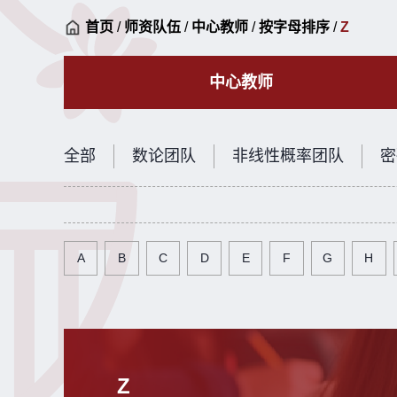
首页
/
师资队伍
/
中心教师
/
按字母排序
/
Z
中心教师
全部
数论团队
非线性概率团队
密
A
B
C
D
E
F
G
H
Z