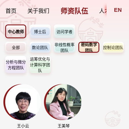
EN
师资队伍
首页
关于我们
人才培养
中心教师
博士后
访问学者
非线性概率
密码数学
全部
数论团队
控制论团队
团队
团队
运筹优化与
分析与微分
计算科学团
方程团队
队
王小云
王美琴